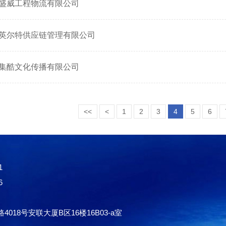
盛威工程物流有限公司
英尔特供应链管理有限公司
集酷文化传播有限公司
<<
<
1
2
3
4
5
6
1
6
18号安联大厦B区16楼16B03-a室