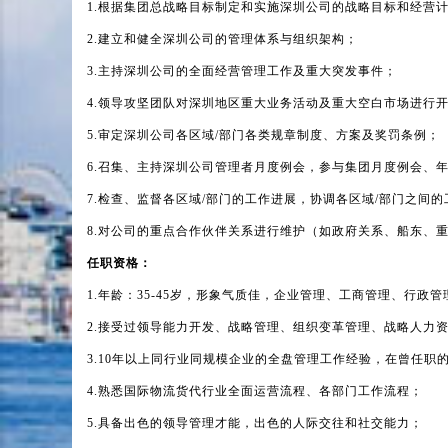
1.
根据集团总战略目标制定和实施深圳公司的战略目标和经营
2.
建立和健全深圳公司的管理体系与组织架构；
3.
主持深圳公司的全面经营管理工作及重大突发事件；
4.
领导攻坚团队对深圳地区重大业务活动及重大空白市场进行
5.
审定深圳公司各区域/部门各类规章制度、方案及奖罚条例；
6.
召集、主持深圳公司管理者月度例会，参与集团月度例会、年
7.
检查、监督各区域/部门的工作进展，协调各区域/部门之间的
8.
对公司的重点合作伙伴关系进行维护（如政府关系、船东、重
任职资格：
1.
年龄：35-45岁，形象气质佳，企业管理、工商管理、行政
2.
接受过领导能力开发、战略管理、组织变革管理、战略人力
3.10
年以上同行业同规模企业的全盘管理工作经验，在曾任职的
4.
熟悉国际物流货代行业全面运营流程、各部门工作流程；
5.
具备出色的领导管理才能，出色的人际交往和社交能力；