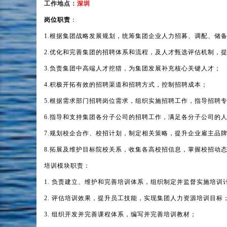
工作地点：
深圳
岗位职责
：
1.
根据集团战略发展规划，统筹集团企业人力招募、调配、储
2.
优化和完善集团的招聘体系和流程，及人才甄选评估机制，
3.
负责集团中高端人才挖猎，为集团发展补充核心关键人才；
4.
积极开拓有效的招聘渠道和招聘方式，控制招聘成本；
5.
根据需求部门招聘岗位需求，组织实施招聘工作，指导招聘
6.
指导和支持集团各分子公司的招聘工作，满足各分子公司的
7.
规划校企合作、校招计划，制定相关策略，提升企业雇主品
8.
拓展及维护目标院校关系，收集各高校招信息，掌握校招动
培训模块职责：
1.
负责建立、维护和完善培训体系，组织制定并监督实施培训
2.
评估培训效果，提升员工技能，实现集团人力资源培训目标
3.
组织开发并完善课程体系，编写并完善培训教材；